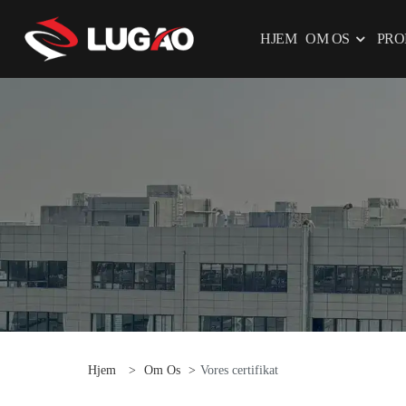
HJEM
OM OS
PRO
Hjem
>
Om Os
>
Vores certifikat