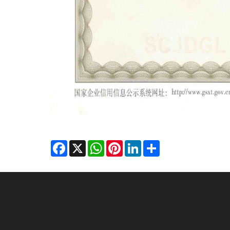
Facebook
X
WhatsApp
Pinterest
LinkedIn
Share