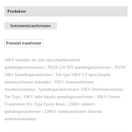
Produkter
Instrumenttransformator
Potentiel transformer
36KV udendørs tør type epoxyharpiksisoleret
spændingstransformator
|
JDQX-220 SF6 spændingstransformer
|
JDZW-
24Kv Spændingstransformer
|
Tør type 10KV CT epoxyharpiks
strømtransformer indendørs
|
35KV strømtransformer
distributionsudstyr
|
Spændingstransformator 33KV Distributionsudstyr
Tør Type
|
10KV støbt harpiks spændingstransformer
|
10KV Current
Transformer Dry Type Epoxy Resin
|
220KV induktiv
spændingstransformer
|
220KV strømtransformer elektrisk
understationsudstyr