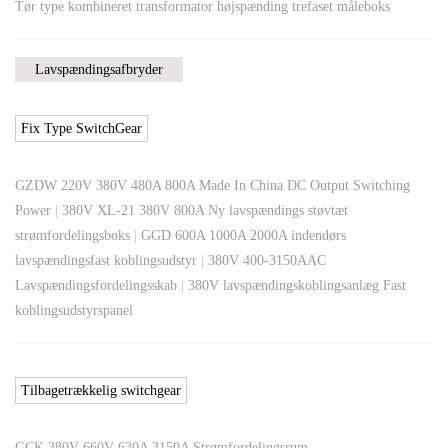
Tør type kombineret transformator højspænding trefaset måleboks
Lavspændingsafbryder
Fix Type SwitchGear
GZDW 220V 380V 480A 800A Made In China DC Output Switching
Power
|
380V XL-21 380V 800A Ny lavspændings støvtæt
strømfordelingsboks
|
GGD 600A 1000A 2000A indendørs
lavspændingsfast koblingsudstyr
|
380V 400-3150AAC
Lavspændingsfordelingsskab
|
380V lavspændingskoblingsanlæg Fast
koblingsudstyrspanel
Tilbagetrækkelig switchgear
GCK 380V 660V 630A 3150A Strømfordelingsrum