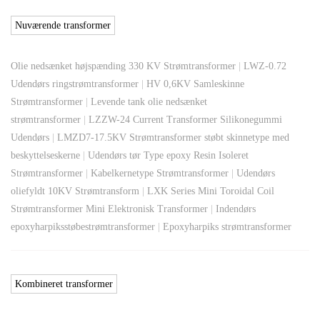
Nuværende transformer
Olie nedsænket højspænding 330 KV Strømtransformer
|
LWZ-0.72
Udendørs ringstrømtransformer
|
HV 0,6KV Samleskinne
Strømtransformer
|
Levende tank olie nedsænket
strømtransformer
|
LZZW-24 Current Transformer Silikonegummi
Udendørs
|
LMZD7-17.5KV Strømtransformer støbt skinnetype med
beskyttelseskerne
|
Udendørs tør Type epoxy Resin Isoleret
Strømtransformer
|
Kabelkernetype Strømtransformer
|
Udendørs
oliefyldt 10KV Strømtransform
|
LXK Series Mini Toroidal Coil
Strømtransformer Mini Elektronisk Transformer
|
Indendørs
epoxyharpiksstøbestrømtransformer
|
Epoxyharpiks strømtransformer
Kombineret transformer