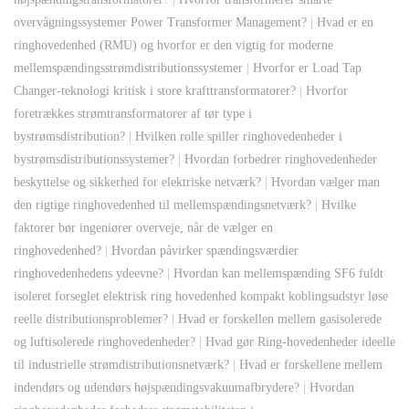
overvågningssystemer Power Transformer Management?
|
Hvad er en
ringhovedenhed (RMU) og hvorfor er den vigtig for moderne
mellemspændingsstrømdistributionssystemer
|
Hvorfor er Load Tap
Changer-teknologi kritisk i store krafttransformatorer?
|
Hvorfor
foretrækkes strømtransformatorer af tør type i
bystrømsdistribution?
|
Hvilken rolle spiller ringhovedenheder i
bystrømsdistributionssystemer?
|
Hvordan forbedrer ringhovedenheder
beskyttelse og sikkerhed for elektriske netværk?
|
Hvordan vælger man
den rigtige ringhovedenhed til mellemspændingsnetværk?
|
Hvilke
faktorer bør ingeniører overveje, når de vælger en
ringhovedenhed?
|
Hvordan påvirker spændingsværdier
ringhovedenhedens ydeevne?
|
Hvordan kan mellemspænding SF6 fuldt
isoleret forseglet elektrisk ring hovedenhed kompakt koblingsudstyr løse
reelle distributionsproblemer?
|
Hvad er forskellen mellem gasisolerede
og luftisolerede ringhovedenheder?
|
Hvad gør Ring-hovedenheder ideelle
til industrielle strømdistributionsnetværk?
|
Hvad er forskellene mellem
indendørs og udendørs højspændingsvakuumafbrydere?
|
Hvordan