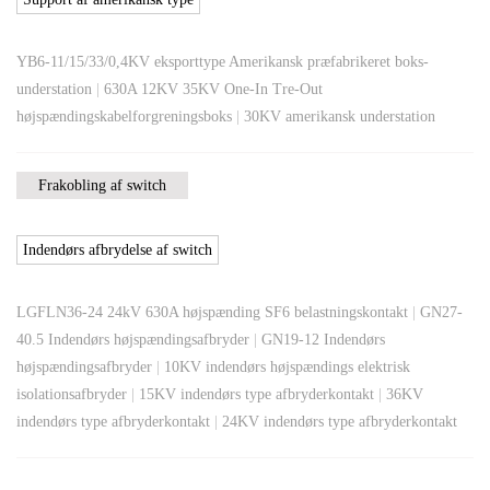
YB6-11/15/33/0,4KV eksporttype Amerikansk præfabrikeret boks-
understation
|
630A 12KV 35KV One-In Tre-Out
højspændingskabelforgreningsboks
|
30KV amerikansk understation
Frakobling af switch
Indendørs afbrydelse af switch
LGFLN36-24 24kV 630A højspænding SF6 belastningskontakt
|
GN27-
40.5 Indendørs højspændingsafbryder
|
GN19-12 Indendørs
højspændingsafbryder
|
10KV indendørs højspændings elektrisk
isolationsafbryder
|
15KV indendørs type afbryderkontakt
|
36KV
indendørs type afbryderkontakt
|
24KV indendørs type afbryderkontakt