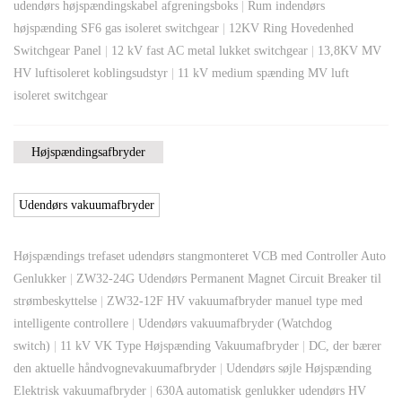
udendørs højspændingskabel afgreningsboks
|
Rum indendørs
højspænding SF6 gas isoleret switchgear
|
12KV Ring Hovedenhed
Switchgear Panel
|
12 kV fast AC metal lukket switchgear
|
13,8KV MV
HV luftisoleret koblingsudstyr
|
11 kV medium spænding MV luft
isoleret switchgear
Højspændingsafbryder
Udendørs vakuumafbryder
Højspændings trefaset udendørs stangmonteret VCB med Controller Auto
Genlukker
|
ZW32-24G Udendørs Permanent Magnet Circuit Breaker til
strømbeskyttelse
|
ZW32-12F HV vakuumafbryder manuel type med
intelligente controllere
|
Udendørs vakuumafbryder (Watchdog
switch)
|
11 kV VK Type Højspænding Vakuumafbryder
|
DC, der bærer
den aktuelle håndvognevakuumafbryder
|
Udendørs søjle Højspænding
Elektrisk vakuumafbryder
|
630A automatisk genlukker udendørs HV