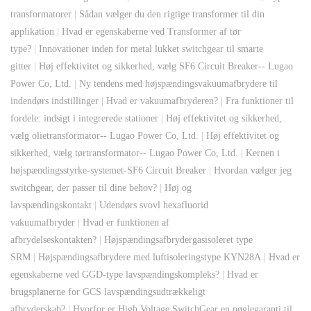
transformatorer
|
Sådan vælger du den rigtige transformer til din
applikation
|
Hvad er egenskaberne ved Transformer af tør
type?
|
Innovationer inden for metal lukket switchgear til smarte
gitter
|
Høj effektivitet og sikkerhed, vælg SF6 Circuit Breaker-- Lugao
Power Co, Ltd.
|
Ny tendens med højspændingsvakuumafbrydere til
indendørs indstillinger
|
Hvad er vakuumafbryderen?
|
Fra funktioner til
fordele: indsigt i integrerede stationer
|
Høj effektivitet og sikkerhed,
vælg olietransformator-- Lugao Power Co, Ltd.
|
Høj effektivitet og
sikkerhed, vælg tørtransformator-- Lugao Power Co, Ltd.
|
Kernen i
højspændingsstyrke-systemet-SF6 Circuit Breaker
|
Hvordan vælger jeg
switchgear, der passer til dine behov?
|
Høj og
lavspændingskontakt
|
Udendørs svovl hexafluorid
vakuumafbryder
|
Hvad er funktionen af ​​
afbrydelseskontakten?
|
Højspændingsafbrydergasisoleret type
SRM
|
Højspændingsafbrydere med luftisoleringstype KYN28A
|
Hvad er
egenskaberne ved GGD-type lavspændingskompleks?
|
Hvad er
brugsplanerne for GCS lavspændingsudtrækkeligt
afbryderskab?
|
Hvorfor er High Voltage SwitchGear en nøglegaranti til