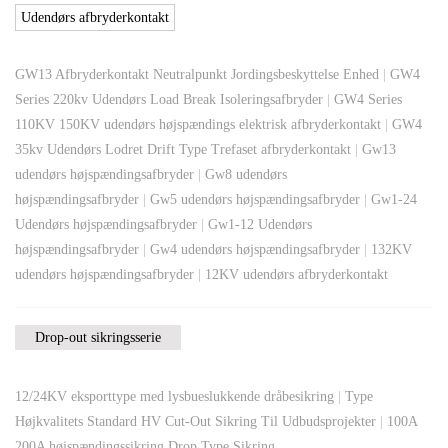
Udendørs afbryderkontakt
GW13 Afbryderkontakt Neutralpunkt Jordingsbeskyttelse Enhed
|
GW4
Series 220kv Udendørs Load Break Isoleringsafbryder
|
GW4 Series
110KV 150KV udendørs højspændings elektrisk afbryderkontakt
|
GW4
35kv Udendørs Lodret Drift Type Trefaset afbryderkontakt
|
Gw13
udendørs højspændingsafbryder
|
Gw8 udendørs
højspændingsafbryder
|
Gw5 udendørs højspændingsafbryder
|
Gw1-24
Udendørs højspændingsafbryder
|
Gw1-12 Udendørs
højspændingsafbryder
|
Gw4 udendørs højspændingsafbryder
|
132KV
udendørs højspændingsafbryder
|
12KV udendørs afbryderkontakt
Drop-out sikringsserie
12/24KV eksporttype med lysbueslukkende dråbesikring
|
Type
Højkvalitets Standard HV Cut-Out Sikring Til Udbudsprojekter
|
100A
200A højspændingssikring Drop Type Sikring