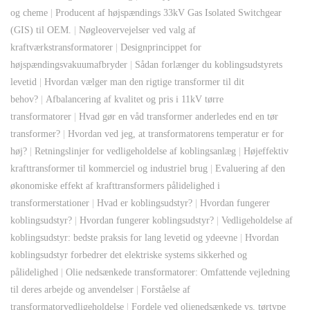
og cheme
|
Producent af højspændings 33kV Gas Isolated Switchgear
(GIS) til OEM.
|
Nøgleovervejelser ved valg af
kraftværkstransformatorer
|
Designprincippet for
højspændingsvakuumafbryder
|
Sådan forlænger du koblingsudstyrets
levetid
|
Hvordan vælger man den rigtige transformer til dit
behov?
|
Afbalancering af kvalitet og pris i 11kV tørre
transformatorer
|
Hvad gør en våd transformer anderledes end en tør
transformer?
|
Hvordan ved jeg, at transformatorens temperatur er for
høj?
|
Retningslinjer for vedligeholdelse af koblingsanlæg
|
Højeffektiv
krafttransformer til kommerciel og industriel brug
|
Evaluering af den
økonomiske effekt af krafttransformers pålidelighed i
transformerstationer
|
Hvad er koblingsudstyr?
|
Hvordan fungerer
koblingsudstyr?
|
Hvordan fungerer koblingsudstyr?
|
Vedligeholdelse af
koblingsudstyr: bedste praksis for lang levetid og ydeevne
|
Hvordan
koblingsudstyr forbedrer det elektriske systems sikkerhed og
pålidelighed
|
Olie nedsænkede transformatorer: Omfattende vejledning
til deres arbejde og anvendelser
|
Forståelse af
transformatorvedligeholdelse
|
Fordele ved olienedsænkede vs. tørtype