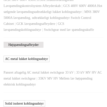
Lavspændingskontrolsystem Afbryderskab
|
GCS 400V 600V 4000A Hot
sælgende lavspændingsudtrækkeligt lukket koblingsudstyr
|
MNS 380V
5000A lavspænding, udtrækkeligt koblingsudstyr Switch Control
Cabinet
|
GCK lavspændingsafbrydere
|
GCS
lavspændingskoblingsudstyr
|
Switchgear med lav spændingsskuffe
Højspændingsafbryder
AC metal lukket koblingsudstyr
Pansret aftagelig AC metal lukket switchgear 33 kV
|
33 kV MV HV AC
metal lukket switchgear
|
33KV MV HV Mellem lav højspænding
elektrisk koblingsudstyr
Solid isoleret koblingsudstyr