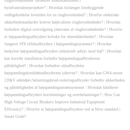
ringhovedenheder forbedrer strømstabiliteten i
byinfrastrukturprojekter?
|
Hvordan forlænger forebyggende
vedligeholdelse levetiden for en ringhovedenhed?
|
Hvorfor elektriske
sikkerhedsstandarder kræver højkvalitets ringhovedenheder?
|
Hvordan
forbedrer digital overvågning ydeevnen af ​​ringhovedenheder?
|
Hvorfor
er højspændingsafbrydere kritiske for elnetsikkerheden?
|
Hvordan
fungerer SF6 effektafbrydere i højspændingssystemer?
|
Hvordan
beskytter højspændingsafbrydere industrielt udstyr mod fejl?
|
Hvordan
kan korrekt installation forbedre højspændingsafbryderens
pålidelighed?
|
Hvordan forbedrer olieafbrydelse
højspændingskredsløbsafbryderens ydeevne?
|
Hvordan kan GW4-serien
220kV udendørs belastningsbrud-isoleringsafbryder forbedre sikkerheden
og pålideligheden af ​​højspændingsstrømsystemer
|
Hvordan håndterer
højspændingsafbrydere kortslutninger og overbelastninger?
|
How Can
High Voltage Circuit Breakers Improve Industrial Equipment
Efficiency?
|
Hvorfor er højspændingsafbrydere ved at blive standard i
Smart Grids?