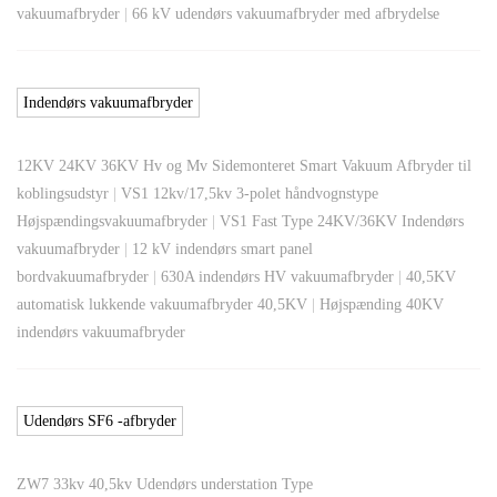
vakuumafbryder
|
66 kV udendørs vakuumafbryder med afbrydelse
Indendørs vakuumafbryder
12KV 24KV 36KV Hv og Mv Sidemonteret Smart Vakuum Afbryder til
koblingsudstyr
|
VS1 12kv/17,5kv 3-polet håndvognstype
Højspændingsvakuumafbryder
|
VS1 Fast Type 24KV/36KV Indendørs
vakuumafbryder
|
12 kV indendørs smart panel
bordvakuumafbryder
|
630A indendørs HV vakuumafbryder
|
40,5KV
automatisk lukkende vakuumafbryder 40,5KV
|
Højspænding 40KV
indendørs vakuumafbryder
Udendørs SF6 -afbryder
ZW7 33kv 40,5kv Udendørs understation Type