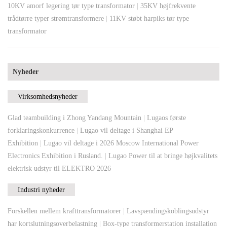
10KV amorf legering tør type transformator
|
35KV højfrekvente
trådtørre typer strømtransformere
|
11KV støbt harpiks tør type
transformator
Nyheder
Virksomhedsnyheder
Glad teambuilding i Zhong Yandang Mountain
|
Lugaos første
forklaringskonkurrence
|
Lugao vil deltage i Shanghai EP
Exhibition
|
Lugao vil deltage i 2026 Moscow International Power
Electronics Exhibition i Rusland.
|
Lugao Power til at bringe højkvalitets
elektrisk udstyr til ELEKTRO 2026
Industri nyheder
Forskellen mellem krafttransformatorer
|
Lavspændingskoblingsudstyr
har kortslutningsoverbelastning
|
Box-type transformerstation installation