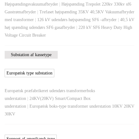
Højspændingsvakuumafbryder
|
Højspænding Trepolet 220kv 330kv sf6
Gasstrømafbryder
|
Trefaset højspænding 35KV 40,5KV Vakuumafbryder
med transformer
|
126 kV udendørs højspænding SF6 -afbryder
|
40,5 kV
høj spænding udendørs SF6 gasafbryder
|
220 kV SF6 Heavy Duty High
Voltage Circuit Breaker
Substation af kassetype
Europæisk type substation
Europæisk præfabrikeret udendørs transformerboks
understation
|
24KV(20KV) Smart/Compact Box
understation
|
Europæisk boks-type transformer understation 10KV 20KV
30KV
Support af amerikansk type