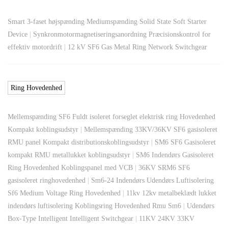
Smart 3-faset højspænding Mediumspænding Solid State Soft Starter
Device
|
Synkronmotormagnetiseringsanordning Præcisionskontrol for
effektiv motordrift
|
12 kV SF6 Gas Metal Ring Network Switchgear
Ring Hovedenhed
Mellemspænding SF6 Fuldt isoleret forseglet elektrisk ring Hovedenhed
Kompakt koblingsudstyr
|
Mellemspænding 33KV/36KV SF6 gasisoleret
RMU panel Kompakt distributionskoblingsudstyr
|
SM6 SF6 Gasisoleret
kompakt RMU metallukket koblingsudstyr
|
SM6 Indendørs Gasisoleret
Ring Hovedenhed Koblingspanel med VCB
|
36KV SRM6 SF6
gasisoleret ringhovedenhed
|
Sm6-24 Indendørs Udendørs Luftisolering
Sf6 Medium Voltage Ring Hovedenhed
|
11kv 12kv metalbeklædt lukket
indendørs luftisolering Koblingsring Hovedenhed Rmu Sm6
|
Udendørs
Box-Type Intelligent Intelligent Switchgear
|
11KV 24KV 33KV