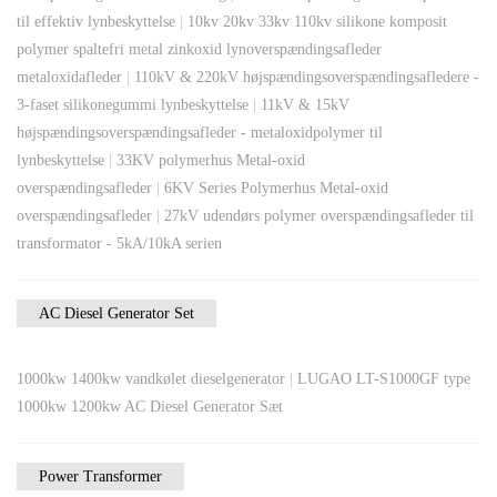
til effektiv lynbeskyttelse
|
10kv 20kv 33kv 110kv silikone komposit
polymer spaltefri metal zinkoxid lynoverspændingsafleder
metaloxidafleder
|
110kV & 220kV højspændingsoverspændingsafledere -
3-faset silikonegummi lynbeskyttelse
|
11kV & 15kV
højspændingsoverspændingsafleder - metaloxidpolymer til
lynbeskyttelse
|
33KV polymerhus Metal-oxid
overspændingsafleder
|
6KV Series Polymerhus Metal-oxid
overspændingsafleder
|
27kV udendørs polymer overspændingsafleder til
transformator - 5kA/10kA serien
AC Diesel Generator Set
1000kw 1400kw vandkølet dieselgenerator
|
LUGAO LT-S1000GF type
1000kw 1200kw AC Diesel Generator Sæt
Power Transformer