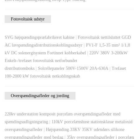
Fotovoltaisk udstyr
SVG højspændingspræfabrikeret kabine
|
Fotovoltaisk nettilsluttet GGD
AC lavspændingsdistributionskoblingsudstyr
|
PV1-F 1,5-35 mm² 1/1,8
kV DC solenergisystem Fortinnet kobberkabel
|
220V 380V 3-200kW
Enkelt-/trefaset fotovoltaisk netforbundet
distributionsboks
|
Solcellepaneler 500V-1500V 20A-630A
|
Trefaset
100-2000 kW fotovoltaisk netkoblingsskab
Overspændingsafleder og jording
220kv understation komposit porcelæn overspændingsafleder med
spændingsudligningsring
|
110kV porcelænshuse stationsklasse metaloxid
overspændingsafleder
|
Højspænding 33KV 35KV udendørs silikone
overspændingsafleder med beslag
|
35kv overspændingsafleder i porcelæn