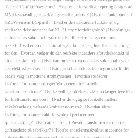
sikker drift af kraftsystemer?
|
Hvad er de forskellige typer og designs af
MNS lavspændingsudtrækkeligt koblingsudstyr?
|
Hvad er funktionerne i
GZDW-seriens DC-panel?
|
Hvad er de strukturelle funktioner og
vedligeholdelsesmetoder for XL-21 strømfordelingsskab?
|
Hvordan gør
en indendørs vakuumafbryder faktisk dit elektriske system mere
sikkert
|
Hvad er en indendørs afbryderkontakt, og hvorfor har du brug
for den
|
Hvordan vælger du den perfekte indendørs afbryderkontakt til
dit elektriske projekt
|
Hvordan forbedrer en udendørs vakuumafbryder
den elektriske sikkerhed
|
Hvad gør solidt isoleret koblingsudstyr til det
bedste valg til moderne strømsystemer
|
Hvordan forbedrer
krafttransformatorer energieffektiviteten i industrielle
transformerstationer?
|
Hvilke vedligeholdelsespraksis forlænger levetiden
for krafttransformatorer?
|
Hvad er de vigtigste forskelle mellem
enkeltfasede og trefasede krafttransformere?
|
Hvordan sikrer
krafttransformatorer stabil forsyning i perioder med
spidsbelastning?
|
Hvordan kan Smart Power Transformere reducere
driftsnedetid på fabrikker?
|
Hvorfor er isoleringskvalitet afgørende for
højspændingstransformatorer?
|
Hvorfor transformerer smarte