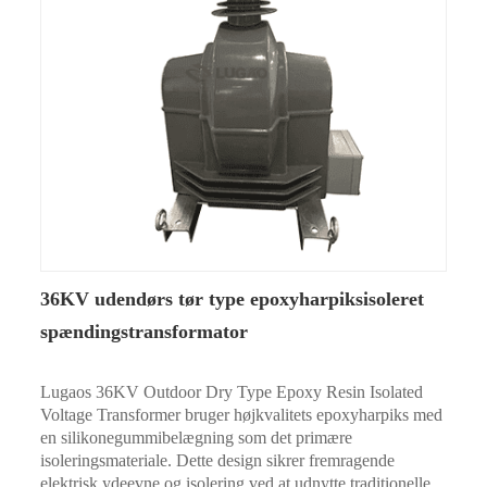
36KV udendørs tør type epoxyharpiksisoleret
spændingstransformator
Lugaos 36KV Outdoor Dry Type Epoxy Resin Isolated
Voltage Transformer bruger højkvalitets epoxyharpiks med
en silikonegummibelægning som det primære
isoleringsmateriale. Dette design sikrer fremragende
elektrisk ydeevne og isolering ved at udnytte traditionelle