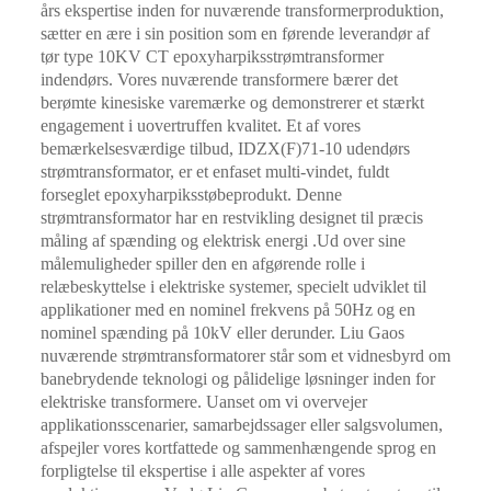
års ekspertise inden for nuværende transformerproduktion,
sætter en ære i sin position som en førende leverandør af
tør type 10KV CT epoxyharpiksstrømtransformer
indendørs. Vores nuværende transformere bærer det
berømte kinesiske varemærke og demonstrerer et stærkt
engagement i uovertruffen kvalitet. Et af vores
bemærkelsesværdige tilbud, IDZX(F)71-10 udendørs
strømtransformator, er et enfaset multi-vindet, fuldt
forseglet epoxyharpiksstøbeprodukt. Denne
strømtransformator har en restvikling designet til præcis
måling af spænding og elektrisk energi .Ud over sine
målemuligheder spiller den en afgørende rolle i
relæbeskyttelse i elektriske systemer, specielt udviklet til
applikationer med en nominel frekvens på 50Hz og en
nominel spænding på 10kV eller derunder. Liu Gaos
nuværende strømtransformatorer står som et vidnesbyrd om
banebrydende teknologi og pålidelige løsninger inden for
elektriske transformere. Uanset om vi overvejer
applikationsscenarier, samarbejdssager eller salgsvolumen,
afspejler vores kortfattede og sammenhængende sprog en
forpligtelse til ekspertise i alle aspekter af vores