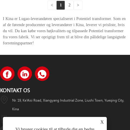
<
1
2
>
I Kina er Lugao-leverandøren specialiseret i Potentiel transformer. Som en
af ​​de førende producenter og leverandører i Kina, leverer vi prisliste, hvis
du vil. Du kan købe vores højkvalitets og tilpassede Potentiel transformer
fra vores fabrik. Vi ser oprigtigt frem til at blive din pålidelige langsigtede
forretningspartner!
KONTAKT OS
Nr. 19, Ke'Aisi Road, Xiangyang Industrial Zone, Liushi Town, Yueqing City,
Kina
+86-18057712366 +86-18606632017
X
Vi bruger cookies til at tilbyde dig en bedre