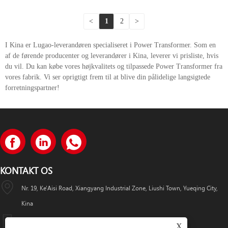
<
1
2
>
I Kina er Lugao-leverandøren specialiseret i Power Transformer. Som en
af ​​de førende producenter og leverandører i Kina, leverer vi prisliste, hvis
du vil. Du kan købe vores højkvalitets og tilpassede Power Transformer fra
vores fabrik. Vi ser oprigtigt frem til at blive din pålidelige langsigtede
forretningspartner!
KONTAKT OS
Nr. 19, Ke'Aisi Road, Xiangyang Industrial Zone, Liushi Town, Yueqing City,
Kina
+86-18057712366 +86-18606632017
X