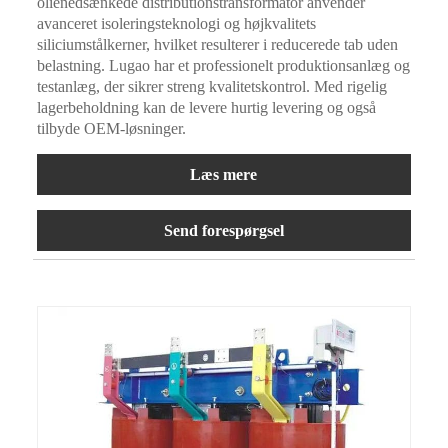
olienedsænkede distributionstransformator anvender
avanceret isoleringsteknologi og højkvalitets
siliciumstålkerner, hvilket resulterer i reducerede tab uden
belastning. Lugao har et professionelt produktionsanlæg og
testanlæg, der sikrer streng kvalitetskontrol. Med rigelig
lagerbeholdning kan de levere hurtig levering og også
tilbyde OEM-løsninger.
Læs mere
Send forespørgsel