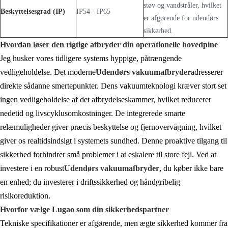
støv og vandstråler, hvilket
Beskyttelsesgrad (IP)
IP54 - IP65
er afgørende for udendørs
sikkerhed.
Hvordan løser den rigtige afbryder din operationelle hovedpine
Jeg husker vores tidligere systems hyppige, påtrængende
vedligeholdelse. Det moderne
Udendørs vakuumafbryder
adresserer
direkte sådanne smertepunkter. Dens vakuumteknologi kræver stort set
ingen vedligeholdelse af det afbrydelseskammer, hvilket reducerer
nedetid og livscyklusomkostninger. De integrerede smarte
relæmuligheder giver præcis beskyttelse og fjernovervågning, hvilket
giver os realtidsindsigt i systemets sundhed. Denne proaktive tilgang til
sikkerhed forhindrer små problemer i at eskalere til store fejl. Ved at
investere i en robust
Udendørs vakuumafbryder
, du køber ikke bare
en enhed; du investerer i driftssikkerhed og håndgribelig
risikoreduktion.
Hvorfor vælge Lugao som din sikkerhedspartner
Tekniske specifikationer er afgørende, men ægte sikkerhed kommer fra