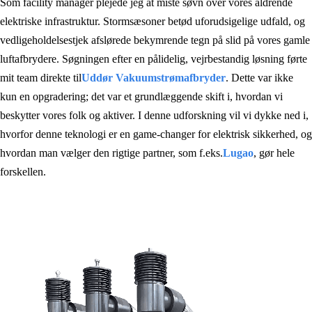
Som facility manager plejede jeg at miste søvn over vores aldrende
elektriske infrastruktur. Stormsæsoner betød uforudsigelige udfald, og
vedligeholdelsestjek afslørede bekymrende tegn på slid på vores gamle
luftafbrydere. Søgningen efter en pålidelig, vejrbestandig løsning førte
mit team direkte til
Ud
dør Vakuumstrømafbryder
. Dette var ikke
kun en opgradering; det var et grundlæggende skift i, hvordan vi
beskytter vores folk og aktiver. I denne udforskning vil vi dykke ned i,
hvorfor denne teknologi er en game-changer for elektrisk sikkerhed, og
hvordan man vælger den rigtige partner, som f.eks.
Lugao
, gør hele
forskellen.