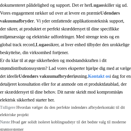
dokumenteret pålidelighed og support. Det er her
Lugao
skiller sig ud.
Vores engagement rækker ud over at levere en præmie
Udendørs
vakuumafbryder
. Vi yder omfattende applikationsteknisk support,
der sikrer, at produktet er perfekt skræddersyet til dine specifikke
miljømæssige og elektriske udfordringer. Med strenge tests og en
global track record,
Lugao
sikrer, at hver enhed tilbyder den urokkelige
beskyttelse, din virksomhed fortjener.
Er du klar til at øge sikkerheden og modstandskraften i dit
strømdistributionssystem? Lad vores eksperter hjælpe dig med at vælge
det ideelle
Udendørs vakuumafbryder
løsning.
Kontakt os
i dag for en
detaljeret konsultation eller for at anmode om et produktdatablad, der
er skræddersyet til dine behov. Dit næste skridt mod kompromisløs
elektrisk sikkerhed starter her.
Tidligere:
Hvordan vælger du den perfekte indendørs afbryderkontakt til dit
elektriske projekt
Næste:
Hvad gør solidt isoleret koblingsudstyr til det bedste valg til moderne
strømsystemer