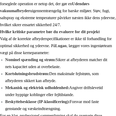
forseglede operation er netop det, der gør en
Udendørs
vakuumafbryder
uigennemtrængelig for barske miljøer. Støv, fugt,
saltspray og ekstreme temperaturer påvirker næsten ikke dens ydeevne,
hvilket sikrer ensartet sikkerhed 24/7.
Hvilke kritiske parametre bør du evaluere for dit projekt
Valg af de korrekte afbryderspecifikationer er ikke til forhandling for
optimal sikkerhed og ydeevne. På
Lugao
, lægger vores ingeniørteam
vægt på disse kerneparametre:
Nominel spænding og strøm:
Sikrer at afbryderen matcher dit
nets kapacitet uden at overbelaste.
Kortslutningsbrudstrøm:
Den maksimale fejlstrøm, som
afbryderen sikkert kan afbryde.
Mekanisk og elektrisk udholdenhed:
Angiver driftslevetid
under hyppige koblinger eller fejltilstande.
Beskyttelsesklasse (IP-klassificering):
Forsvar mod faste
genstande og væskeindtrængning.
For en klar, professionel sammenligning skal du overveje disse