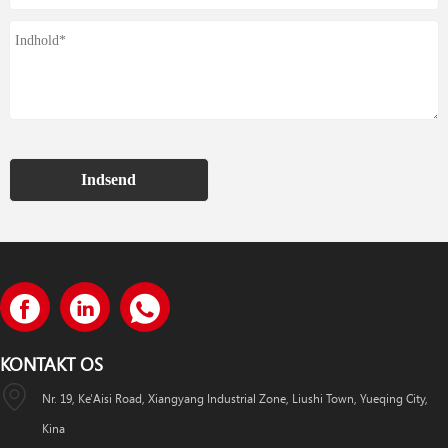
Indsend
KONTAKT OS
Nr. 19, Ke'Aisi Road, Xiangyang Industrial Zone, Liushi Town, Yueqing City,
Kina