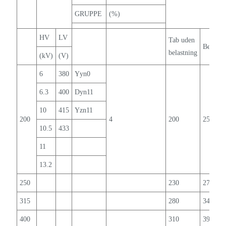
GRUPPE
(%)
HV
LV
Tab uden
Belastn
belastning
(kV)
(V)
6
380
Yyn0
6.3
400
Dyn11
10
415
Yzn11
200
4
200
2530
10.5
433
11
13.2
250
230
2755
315
280
3470
400
310
3990