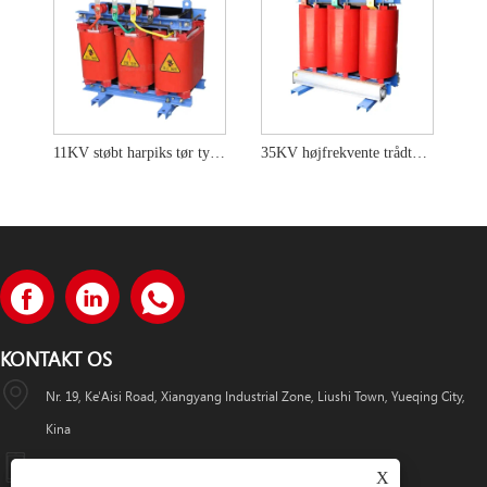
11KV støbt harpiks tør type transformator
35KV højfrekvente trådtørre typer strømtransformere
KONTAKT OS
Nr. 19, Ke'Aisi Road, Xiangyang Industrial Zone, Liushi Town, Yueqing City,
Kina
+86-18057712366 +86-18606632017
X