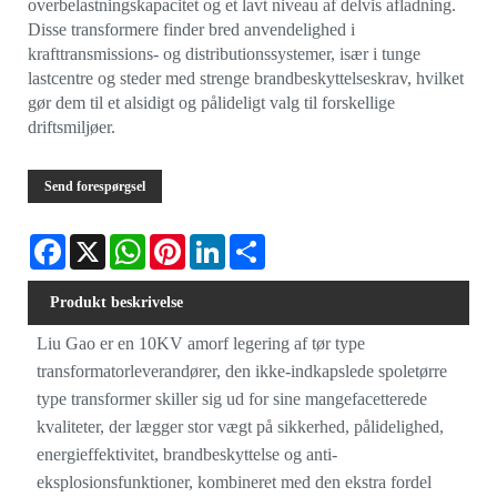
overbelastningskapacitet og et lavt niveau af delvis afladning.
Disse transformere finder bred anvendelighed i
krafttransmissions- og distributionssystemer, især i tunge
lastcentre og steder med strenge brandbeskyttelseskrav, hvilket
gør dem til et alsidigt og pålideligt valg til forskellige
driftsmiljøer.
Send forespørgsel
Facebook
X
WhatsApp
Pinterest
LinkedIn
Share
Produkt beskrivelse
Liu Gao er en 10KV amorf legering af tør type
transformatorleverandører, den ikke-indkapslede spoletørre
type transformer skiller sig ud for sine mangefacetterede
kvaliteter, der lægger stor vægt på sikkerhed, pålidelighed,
energieffektivitet, brandbeskyttelse og anti-
eksplosionsfunktioner, kombineret med den ekstra fordel