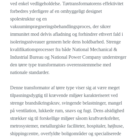
ved enkel vedligeholdelse. Tørtransformatorens effektivitet
forbedres yderligere af en omhyggeligt designet
spolestruktur og en
vakuumimprægneringsbehandlingsproces, der sikrer
immunitet mod delvis afladning og forhindrer ethvert fald i
isoleringsniveauer gennem hele dens holdbarhed. Strenge
kvalifikationsprocesser fra både National Mechanical &
Industrial Bureau og National Power Company understreger
den tørre type transformators overensstemmelse med
nationale standarder.
Denne transformator af tørre type viser sig at være meget
tilpasningsdygtig til krævende miljøer karakteriseret ved
strenge brandsikringskrav, svingende belastninger, mangel
på ventilation, lukkede rum, snavs og fugt. Dens alsidighed
strækker sig til forskellige miljøer såsom kraftværksfelter,
metrosystemer, metallurgiske faciliteter, hospitaler, højhuse,
shippingcentre, overfyldte boligområder og specialiserede