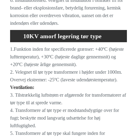
6. Installationssted: velegnet til installation i områder fri for
brand- eller eksplosionsfare, betydelig forurening, kemisk
korrosion eller overdreven vibration, uanset om det er
indendørs eller udendørs.
10KV amorf legering tør type
transformatorkarakteristika
1.Funktion inden for specificerede grænser: +40ºC (højeste
lufttemperatur), +30ºC (højeste daglige gennemsnit) og
+20ºC (højeste årlige gennemsnit).
2. Velegnet til tør type transformere i højder under 1000m.
Overvej ekstremer: -25ºC (laveste udendørstemperatur).
Ventilation:
3. Tilstrækkelig luftstrøm er afgørende for transformatorer af
tør type til at sprede varme.
4. Transformere af tør type er modstandsdygtige over for
fugt; beskytte mod langvarig udsættelse for høj
luftfugtighed.
5. Transformere af tør type skal fungere inden for