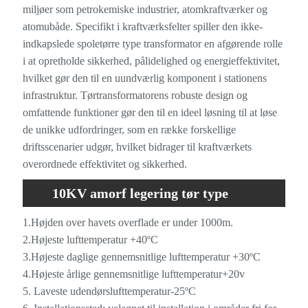
miljøer som petrokemiske industrier, atomkraftværker og
atomubåde. Specifikt i kraftværksfelter spiller den ikke-
indkapslede spoletørre type transformator en afgørende rolle
i at opretholde sikkerhed, pålidelighed og energieffektivitet,
hvilket gør den til en uundværlig komponent i stationens
infrastruktur. Tørtransformatorens robuste design og
omfattende funktioner gør den til en ideel løsning til at løse
de unikke udfordringer, som en række forskellige
driftsscenarier udgør, hvilket bidrager til kraftværkets
overordnede effektivitet og sikkerhed.
10KV amorf legering tør type
transformator driftsmiljø
1.Højden over havets overflade er under 1000m.
2.Højeste lufttemperatur +40ºC
3.Højeste daglige gennemsnitlige lufttemperatur +30ºC
4.Højeste årlige gennemsnitlige lufttemperatur+20v
5. Laveste udendørslufttemperatur-25ºC