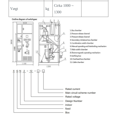
Cirka 1000 ~
Vægt
kg
1300