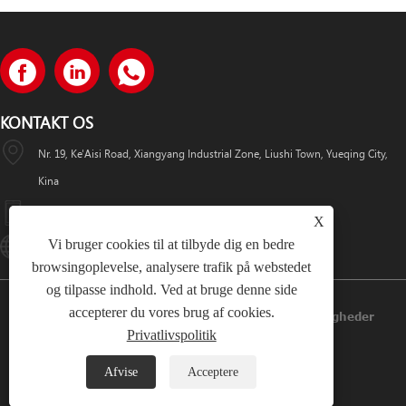
KONTAKT OS
Nr. 19, Ke'Aisi Road, Xiangyang Industrial Zone, Liushi Town, Yueqing City,
Kina
+86-18057712366 +86-18606632017
X
Vi bruger cookies til at tilbyde dig en bedre
Lugaoteam@lugaoelectric.com
browsingoplevelse, analysere trafik på webstedet
og tilpasse indhold. Ved at bruge denne side
accepterer du vores brug af cookies.
Copyright © 2023 Lugao Power Co.,Ltd. Alle Rettigheder
Privatlivspolitik
Forbeholdes.
Afvise
Acceptere
Links
Sitemap
RSS
XML
Privatlivspolitik