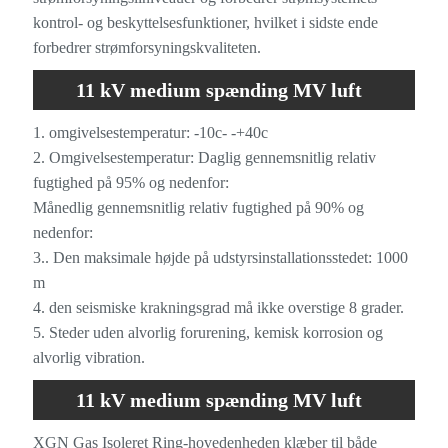
kontrol- og beskyttelsesfunktioner, hvilket i sidste ende
forbedrer strømforsyningskvaliteten.
11 kV medium spænding MV luft
isoleret switchgear driftsmiljø
1. omgivelsestemperatur: -10c- -+40c
2. Omgivelsestemperatur: Daglig gennemsnitlig relativ
fugtighed på 95% og nedenfor:
Månedlig gennemsnitlig relativ fugtighed på 90% og
nedenfor:
3.. Den maksimale højde på udstyrsinstallationsstedet: 1000
m
4. den seismiske krakningsgrad må ikke overstige 8 grader.
5. Steder uden alvorlig forurening, kemisk korrosion og
alvorlig vibration.
11 kV medium spænding MV luft
isolerede switchgear -egenskaber
XGN Gas Isoleret Ring-hovedenheden klæber til både