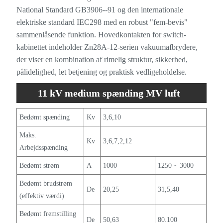
National Standard GB3906--91 og den internationale
elektriske standard IEC298 med en robust "fem-bevis"
sammenlåsende funktion. Hovedkontakten for switch-
kabinettet indeholder Zn28A-12-serien vakuumafbrydere,
der viser en kombination af rimelig struktur, sikkerhed,
pålidelighed, let betjening og praktisk vedligeholdelse.
11 kV medium spænding MV luft
isoleret switchgear -specifikation
Bedømt spænding
Kv
3,6,10
Maks.
Kv
3,6,7,2,12
Arbejdsspænding
Bedømt strøm
A
1000
1250 ~ 3000
Bedømt brudstrøm
De
20,25
31,5,40
(effektiv værdi)
Bedømt fremstilling
De
50,63
80.100