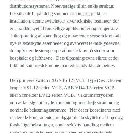
distributionssystemer. Noteværdige til sin enkle struktur,
fleksible drift, pålidelig sammenkobling og praktisk
installation, denne switchgear giver tekniske løsninger, der
er skræddersyet til forskellige applikationer og brugerkrav.
Inkorporering af spænding og nuværende sensorteknologi,
nye relæbeskyttelsesenheder og avanceret teknisk ydeevne,
det opfylder de strenge operationelle krav på steder som
hospitaler og lufthavne. Dets tilpasningsevne sikrer, at det
fuldt ud kan imødekomme markedets udviklende behov.
Den primære switch i XGN15-12 (VCB Type) SwitchGear
bruger VS1-12-serien VCB, ABB VD4-12-serien VCB
eller Schneider EV12-serien VCB. Vakuumafbryderen
udmærker sig i at bryde kortslutning med høje strømme og
nominelle belastningsstrømme. Når det er koordineret med
relaterede komponenter, muliggør det beskyttelse af linjer og
forskellige belastninger, opnår selektiv handling mellem
strømforsyningsliniveauer og forbedrer strømsystemets