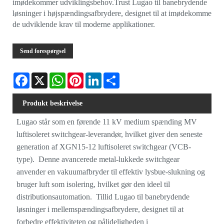
imødekommer udviklingsbehov.Trust Lugao til banebrydende
løsninger i højspændingsafbrydere, designet til at imødekomme
de udviklende krav til moderne applikationer.
Send forespørgsel
Facebook
X
WhatsApp
Pinterest
LinkedIn
Share
Produkt beskrivelse
Lugao står som en førende 11 kV medium spænding MV
luftisoleret switchgear-leverandør, hvilket giver den seneste
generation af XGN15-12 luftisoleret switchgear (VCB-
type). Denne avancerede metal-lukkede switchgear
anvender en vakuumafbryder til effektiv lysbue-slukning og
bruger luft som isolering, hvilket gør den ideel til
distributionsautomation. Tillid Lugao til banebrydende
løsninger i mellemspændingsafbrydere, designet til at
forbedre effektiviteten og pålideligheden i