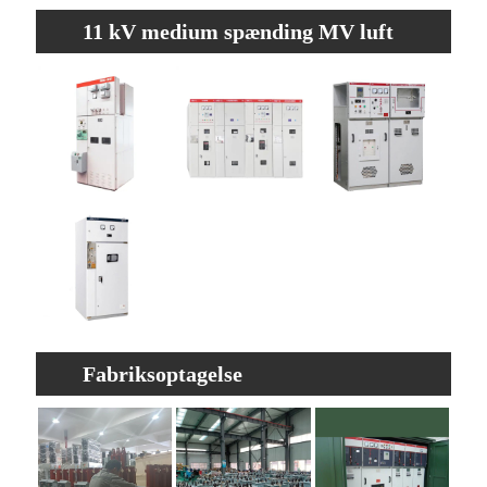
11 kV medium spænding MV luft
isolerede switchgear -funktioner
Fabriksoptagelse