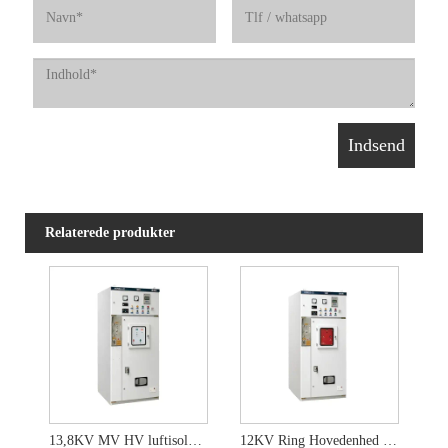
Relaterede produkter
13,8KV MV HV luftisoleret koblingsudstyr
12KV Ring Hovedenhed Switchgear Panel