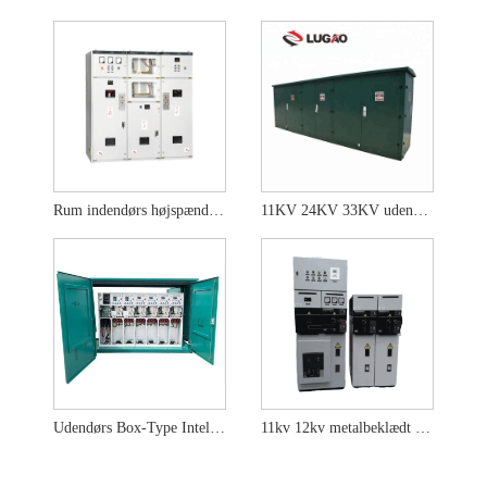
Rum indendørs højspænding SF6 gas isoleret switchgear
11KV 24KV 33KV udendørs højspændingskabel afgreningsboks
Udendørs Box-Type Intelligent Intelligent Switchgear
11kv 12kv metalbeklædt lukket indendørs luftisolering Koblingsring Hovedenhed Rmu Sm6